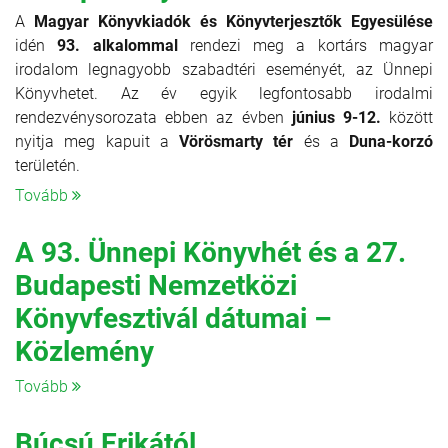
A
Magyar Könyvkiadók és Könyvterjesztők Egyesülése
idén
93. alkalommal
rendezi meg a kortárs magyar
irodalom legnagyobb szabadtéri eseményét, az Ünnepi
Könyvhetet. Az év egyik legfontosabb irodalmi
rendezvénysorozata ebben az évben
június 9-12.
között
nyitja meg kapuit a
Vörösmarty tér
és a
Duna-korzó
területén.
Tovább
A 93. Ünnepi Könyvhét és a 27.
Budapesti Nemzetközi
Könyvfesztivál dátumai –
Közlemény
Tovább
Búcsú Erikától