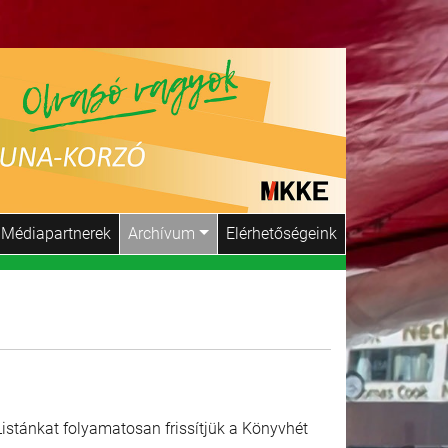
Médiapartnerek
Archívum
Elérhetőségeink
Listánkat folyamatosan frissítjük a Könyvhét