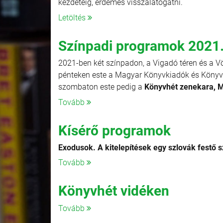
kezdetéig, érdemes visszalátogatni.
Letöltés
Színpadi programok 2021. 
2021-ben két színpadon, a Vigadó téren és a V
pénteken este a Magyar Könyvkiadók és Könyvte
szombaton este pedig a
Könyvhét zenekara, M
Tovább
Kísérő programok
Exodusok. A kitelepítések egy szlovák festő 
Tovább
Könyvhét vidéken
Tovább