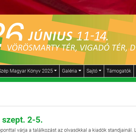
Szép Magyar Könyv 2025
Galéria
Sajtó
Támogatók
szept. 2-5.
ponttal várja a találkozást az olvasókkal a kiadók standjainál. 