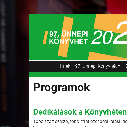
Hírek
97. Ünnepi Könyvhét
Programok
Dedikálások a Könyvhéten 
Több száz szerző, több mint ezer dedikálási idő