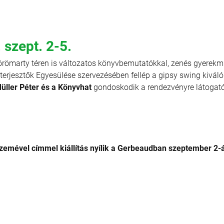
szept. 2-5.
örömarty téren is változatos könyvbemutatókkal, zenés gyerekmű
rjesztők Egyesülése szervezésében fellép a gipsy swing kiváló 
üller Péter és a Könyvhat
gondoskodik a rendezvényre látogató
szemével címmel kiállítás nyílik a Gerbeaudban szeptember 2-á