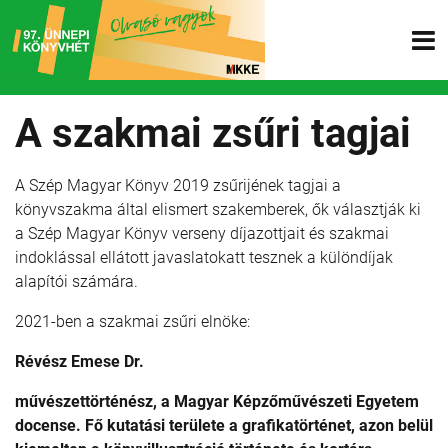
A szakmai zsűri tagjai
A Szép Magyar Könyv 2019 zsűrijének tagjai a
könyvszakma által elismert szakemberek, ők választják ki
a Szép Magyar Könyv verseny díjazottjait és szakmai
indoklással ellátott javaslatokatt tesznek a különdíjak
alapítói számára.
2021-ben a szakmai zsűri elnöke:
Révész Emese Dr.
művészettörténész, a Magyar Képzőművészeti Egyetem
docense. Fő kutatási területe a grafikatörténet, azon belül