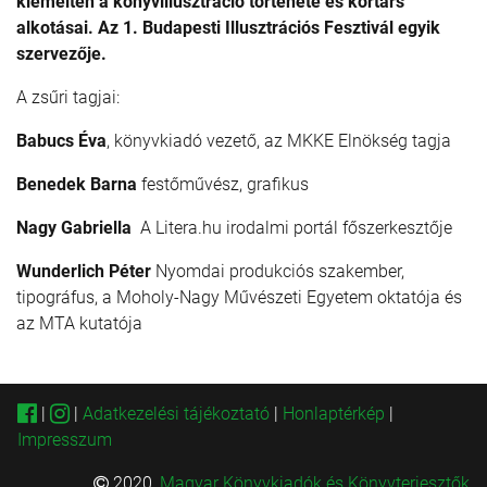
kiemelten a könyvillusztráció története és kortárs
alkotásai. Az 1. Budapesti Illusztrációs Fesztivál egyik
szervezője.
A zsűri tagjai:
Babucs Éva
, könyvkiadó vezető, az MKKE Elnökség tagja
Benedek Barna
festőművész, grafikus
Nagy Gabriella
A Litera.hu irodalmi portál főszerkesztője
Wunderlich Péter
Nyomdai produkciós szakember,
tipográfus, a Moholy-Nagy Művészeti Egyetem oktatója és
az MTA kutatója
|
|
Adatkezelési tájékoztató
|
Honlaptérkép
|
Impresszum
2020,
Magyar Könyvkiadók és Könyvterjesztők