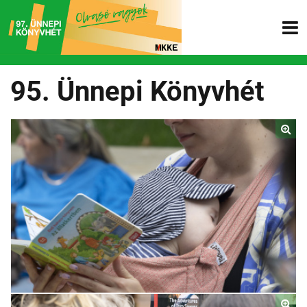
95. Ünnepi Könyvhét