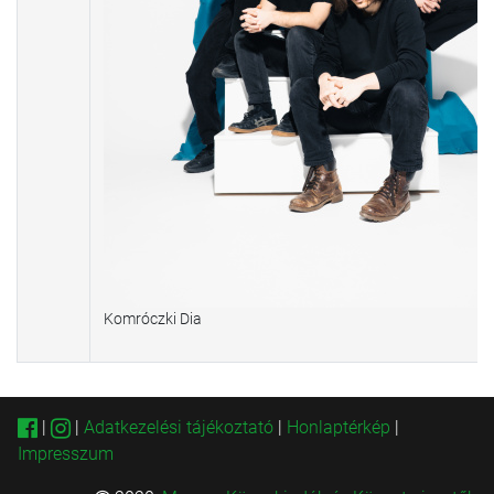
Komróczki Dia
|
|
Adatkezelési tájékoztató
|
Honlaptérkép
|
Impresszum