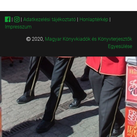
|
|
Adatkezelési tájékoztató
|
Honlaptérkép
|
Impresszum
2020,
Magyar Könyvkiadók és Könyvterjesztők
Egyesülése