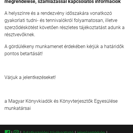
megrendelése, számlázással kapcsolatos információk
A helyszínre és a rendezvény időszakára vonatkozó
gyakorlati tudni- és tennivalókról folyamatosan, illetve
szerződéskötést követően részletes tájékoztatást adunk a
résztvevőknek.
A gördülékeny munkamenet érdekében kérjük a határidők
pontos betartását!
Várjuk a jelentkezéseket!
a Magyar Könyvkiadók és Könyvterjesztők Egyesülése
munkatársai
|
|
Adatkezelési tájékoztató
|
Honlaptérkép
|