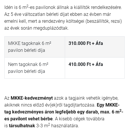
2
Idén is 6 m
-es pavilonok állnak a kiállítók rendelkezésére.
Az 5 éve változatlan bérleti díjat ebben az évben már
emelni kell, mert a rendezvény költségei (beszállítók, rezsi)
az évek során megduplázódtak.
MKKE tagoknak 6 m²
310.000 Ft + Áfa
pavilon bérleti díja
Nem tagoknak 6 m²
410.000 Ft + Áfa
pavilon bérleti díja
Az
MKKE-kedvezményt
azok a tagjaink vehetik igénybe,
akiknek nincs előző év(ek)ről tagdíjtartozása.
Egy MKKE-
2
tag kedvezményes áron legfeljebb egy darab, max. 6 m
-
es pavilont
vehet bérbe
.
A kisebb cégek továbbra
2
is
társulhatnak
3-3 m
használatára.