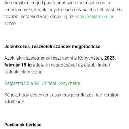
Amennyiben céged pavilonnal szeretne részt venni a
rendezvényen, kérjük, figyelmesen olvasd el a felhívást. Ha
további kérdésed van, kérjük, írj az
konyvhet@mkke.hu
címre.
Jelentkezés, részvételi szándék megerősítése
Azok, akik szeretnének részt venni a Könyvhéten
,
2023.
február 15-ig
adataik megadásával az alábbi linken
tudnak jelentkezni:
Regisztráció a 94. Ünnepi Könyvhétre
Kérjük, hogy cégenként csak egy jelentkezési lap kerüljön
kitöltésre!
Pavilonok bérlése