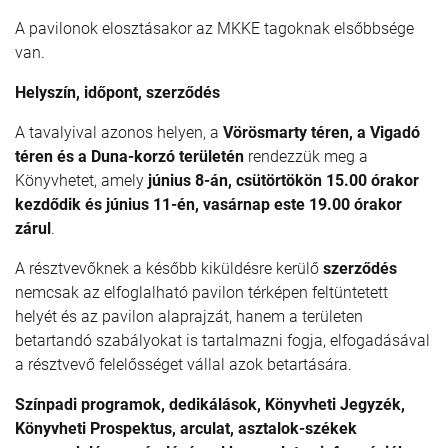
A pavilonok elosztásakor az MKKE tagoknak elsőbbsége
van.
Helyszín, időpont, szerződés
A tavalyival azonos helyen, a
Vörösmarty téren, a Vigadó
téren és a Duna-korzó területén
rendezzük meg a
Könyvhetet, amely
június 8-án, csütörtökön 15.00 órakor
kezdődik és június 11-én, vasárnap este 19.00 órakor
zárul
.
A résztvevőknek a később kiküldésre kerülő
szerződés
nemcsak az elfoglalható pavilon térképen feltüntetett
helyét és az pavilon alaprajzát, hanem a területen
betartandó szabályokat is tartalmazni fogja, elfogadásával
a résztvevő felelősséget vállal azok betartására.
Színpadi programok, dedikálások, Könyvheti Jegyzék,
Könyvheti Prospektus, arculat, asztalok-székek