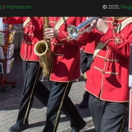
ép
|
Impresszum
2020,
Magy