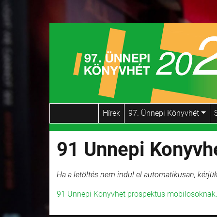
Hírek
97. Ünnepi Könyvhét
91 Unnepi Konyvh
Ha a letöltés nem indul el automatikusan, kérjük
91 Unnepi Konyvhet prospektus mobilosoknak