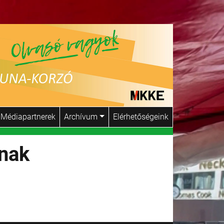
Médiapartnerek
Archívum
Elérhetőségeink
nak