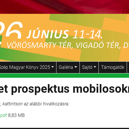
Szép Magyar Könyv 2025
Galéria
Sajtó
Támogatók
et prospektus mobilosok
, kattintson az alábbi hivatkozásra.
.pdf
8,83 MB