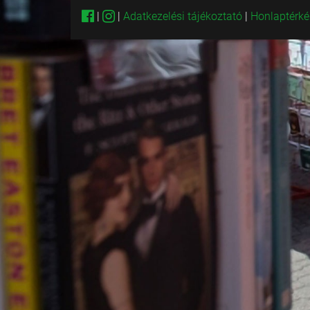
|
|
Adatkezelési tájékoztató
|
Honlaptérk