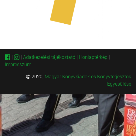
|
|
Adatkezelési tájékoztató
|
Honlaptérkép
|
Impresszum
2020,
Magyar Könyvkiadók és Könyvterjesztők
Egyesülése