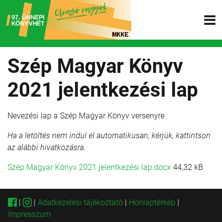
Szép Magyar Könyv
2021 jelentkezési lap
Nevezési lap a Szép Magyar Könyv versenyre
Ha a letöltés nem indul el automatikusan, kérjük, kattintson
az alábbi hivatkozásra.
Szép Magyar Könyv 2021 jelentkezési lap.docx
44,32 kB
|
|
Adatkezelési tájékoztató
|
Honlaptérkép
|
Impresszum