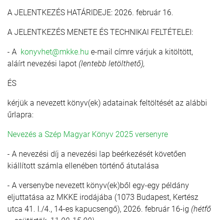
A JELENTKEZÉS HATÁRIDEJE: 2026. február 16.
A JELENTKEZÉS MENETE ÉS TECHNIKAI FELTÉTELEI:
- A
konyvhet@mkke.hu
e-mail címre várjuk a kitöltött,
aláírt nevezési lapot
(lentebb letölthető),
ÉS
kérjük a nevezett könyv(ek) adatainak feltöltését az alábbi
űrlapra:
Nevezés a Szép Magyar Könyv 2025 versenyre
- A nevezési díj a nevezési lap beérkezését követően
kiállított számla ellenében történő átutalása
- A versenybe nevezett könyv(ek)ből egy-egy példány
eljuttatása az MKKE irodájába (1073 Budapest, Kertész
utca 41. I./4., 14-es kapucsengő), 2026. február 16-ig
(hétfő