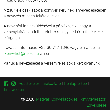
– csütörtök, 11.00-15.00)
A zsűri elé csak azok a könyvek kerülnek, amelyek esetében
a nevezés minden feltétele teljesül.
A nevezési lap beküldésével a pályázó jelzi, hogy a
versenykiírásban feltüntetettekkel egyetért és a feltételeket
elfogadja.
További információ: +36-30-717-1396 vagy e-mailben a
konyvhet@mkke.hu
címen.
Várjuk a nevezéseket a versenyre és sok sikert kívánunk!
|
|
Adatkezelési tájékoztató
|
Honlaptérkép
|
Impresszum
2020,
Magyar Könyvkiadók és Könyvterjesztők
Egyesülése