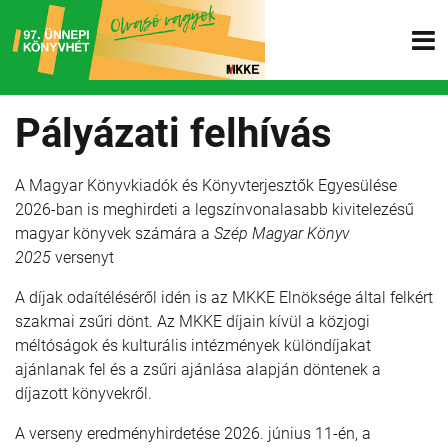
Pályázati felhívás
A Magyar Könyvkiadók és Könyvterjesztők Egyesülése
2026-ban is meghirdeti a legszínvonalasabb kivitelezésű
magyar könyvek számára a
Szép Magyar Könyv
2025
versenyt
A díjak odaítéléséről idén is az MKKE Elnöksége által felkért
szakmai zsűri dönt. Az MKKE díjain kívül a közjogi
méltóságok és kulturális intézmények különdíjakat
ajánlanak fel és a zsűri ajánlása alapján döntenek a
díjazott könyvekről.
A verseny eredményhirdetése 2026. június 11-én, a