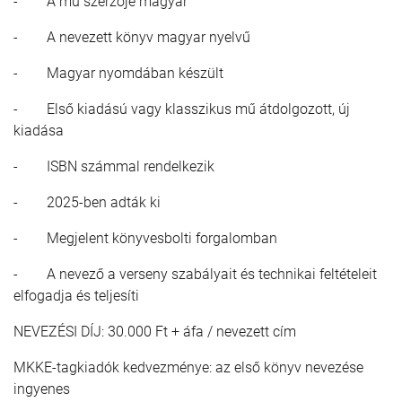
- A mű szerzője magyar
- A nevezett könyv magyar nyelvű
- Magyar nyomdában készült
- Első kiadású vagy klasszikus mű átdolgozott, új
kiadása
- ISBN számmal rendelkezik
- 2025-ben adták ki
- Megjelent könyvesbolti forgalomban
- A nevező a verseny szabályait és technikai feltételeit
elfogadja és teljesíti
NEVEZÉSI DÍJ: 30.000 Ft + áfa / nevezett cím
MKKE-tagkiadók kedvezménye: az első könyv nevezése
ingyenes