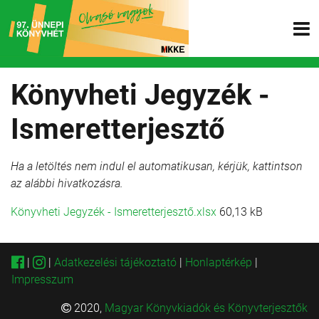
Könyvheti Jegyzék -
Ismeretterjesztő
Ha a letöltés nem indul el automatikusan, kérjük, kattintson
az alábbi hivatkozásra.
Könyvheti Jegyzék - Ismeretterjesztő.xlsx
60,13 kB
|
|
Adatkezelési tájékoztató
|
Honlaptérkép
|
Impresszum
2020,
Magyar Könyvkiadók és Könyvterjesztők