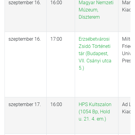
szeptember 16.
16:00
Magyar Nemzeti
Marti
Múzeum,
Kiadó
Díszterem
szeptember 16.
17:00
Erzsébetvárosi
Milto
Zsidó Történeti
Fried
tár (Budapest,
Univer
VII. Csányi utca
Press
5.)
szeptember 17.
16:00
HPS Kultszalon
Ad Li
(1054 Bp, Hold
Kiadó
u. 21. 4. em.)