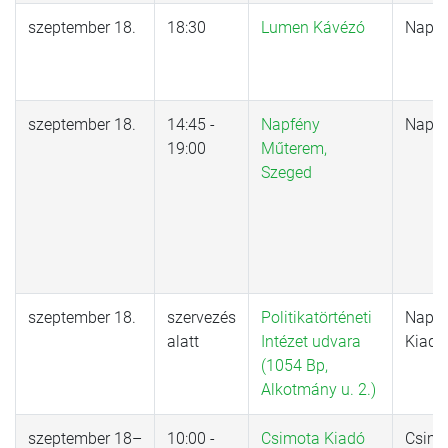
szeptember 18.
18:30
Lumen Kávézó
Napkú
szeptember 18.
14:45 -
Napfény
Napkú
19:00
Műterem,
Szeged
szeptember 18.
szervezés
Politikatörténeti
Napvi
alatt
Intézet udvara
Kiadó
(1054 Bp,
Alkotmány u. 2.)
szeptember 18–
10:00 -
Csimota Kiadó
Csimo