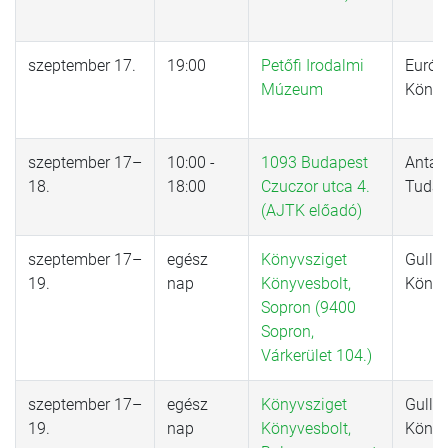
szeptember 17.
19:00
Petőfi Irodalmi
Európ
Múzeum
Könyv
szeptember 17–
10:00 -
1093 Budapest
Antall
18.
18:00
Czuczor utca 4.
Tudás
(AJTK előadó)
szeptember 17–
egész
Könyvsziget
Gulliv
19.
nap
Könyvesbolt,
Könyv
Sopron (9400
Sopron,
Várkerület 104.)
szeptember 17–
egész
Könyvsziget
Gulliv
19.
nap
Könyvesbolt,
Könyv