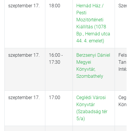
szeptember 17.
18:00
Hernád Ház /
Szenz
Pesti
Mozitörténeti
Kiállítás (1078
Bp., Hernád utca
44. 4. emelet)
szeptember 17.
16:00 -
Berzsenyi Dániel
Felső
17:30
Megyei
Tanu
Könyvtár,
Intéze
Szombathely
szeptember 17.
17:00
Ceglédi Városi
Ceglé
Könyvtár
Könyv
(Szabadság tér
5/a)