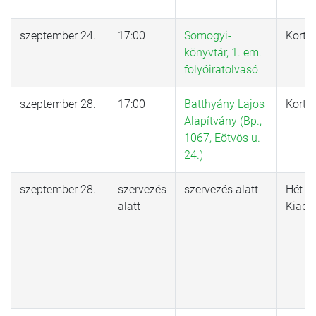
szeptember 24.
17:00
Somogyi-
Kortá
könyvtár, 1. em.
folyóiratolvasó
szeptember 28.
17:00
Batthyány Lajos
Kortá
Alapítvány (Bp.,
1067, Eötvös u.
24.)
szeptember 28.
szervezés
szervezés alatt
Hét Kr
alatt
Kiadó