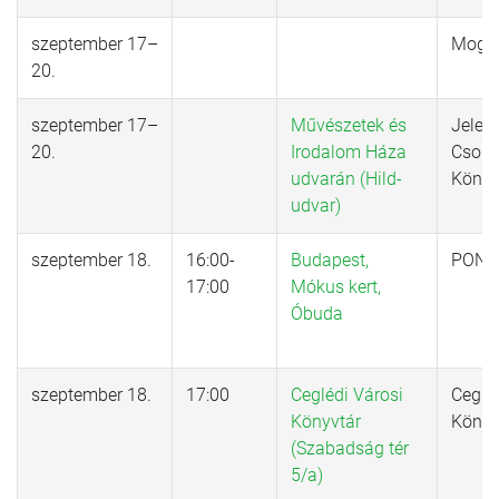
szeptember 17–
Mogul
20.
szeptember 17–
Művészetek és
Jelen
20.
Irodalom Háza
Csorb
udvarán (Hild-
Könyv
udvar)
szeptember 18.
16:00-
Budapest,
PONT
17:00
Mókus kert,
Óbuda
szeptember 18.
17:00
Ceglédi Városi
Ceglé
Könyvtár
Könyv
(Szabadság tér
5/a)