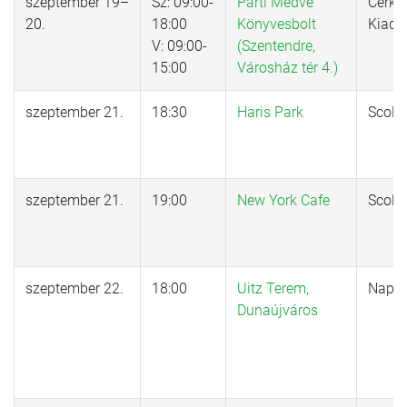
szeptember 19–
Sz: 09:00-
Parti Medve
Cerka
20.
18:00
Könyvesbolt
Kiadó
V: 09:00-
(Szentendre,
15:00
Városház tér 4.)
szeptember 21.
18:30
Haris Park
Scola
szeptember 21.
19:00
New York Cafe
Scola
szeptember 22.
18:00
Uitz Terem,
Napkú
Dunaújváros