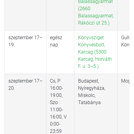
Balassagyarmat
(2660
Balassagyarmat,
Rákóczi út 25.)
szeptember 17–
egész
Könyvsziget
Gulliv
19.
nap
Könyvesbolt,
Könyv
Karcag (5300
Karcag, Horváth
F. u. 3–5.)
szeptember 17–
Cs, P
Budapest,
Mogul
20.
16:00-
Nyíregyháza,
19:00,
Miskolc,
Szo
Tatabánya
11:00-
16:00, V
0:00-
23:59