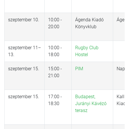
szeptember 10.
10:00 -
Ágenda Kiadó
Ágend
20:00
Könyvklub
szeptember 11–
10:00 -
Rugby Club
13.
18:00
Hostel
szeptember 15.
15:00 -
PIM
Nap K
21:00
szeptember 15.
17:00 -
Budapest,
Kalli
18:30
Jurányi Kávézó
Kiadó
terasz