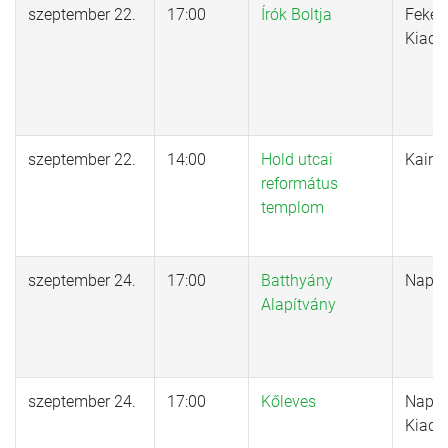
szeptember 22.
17:00
Írók Boltja
Feket
Kiadó
szeptember 22.
14:00
Hold utcai
Kairo
református
templom
szeptember 24.
17:00
Batthyány
Nap K
Alapítvány
szeptember 24.
17:00
Kőleves
Napvi
Kiadó