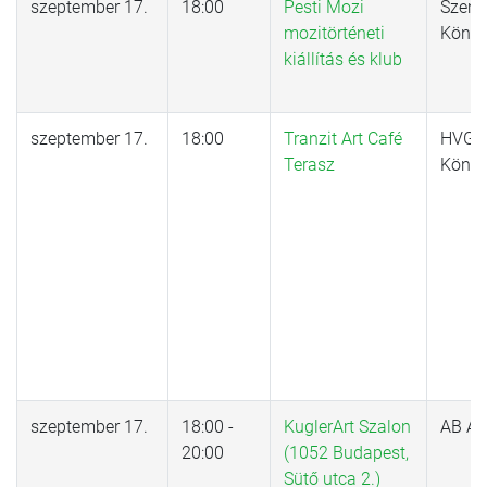
szeptember 17.
18:00
Pesti Mozi
Szenz
mozitörténeti
Könyv
kiállítás és klub
szeptember 17.
18:00
Tranzit Art Café
HVG
Terasz
Könyv
szeptember 17.
18:00 -
KuglerArt Szalon
AB AR
20:00
(1052 Budapest,
Sütő utca 2.)