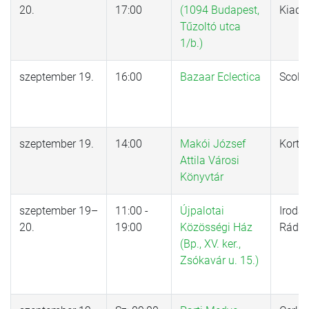
20.
17:00
(1094 Budapest,
Kiadó
Tűzoltó utca
1/b.)
szeptember 19.
16:00
Bazaar Eclectica
Scola
szeptember 19.
14:00
Makói József
Kortá
Attila Városi
Könyvtár
szeptember 19–
11:00 -
Újpalotai
Iroda
20.
19:00
Közösségi Ház
Rádió
(Bp., XV. ker.,
Zsókavár u. 15.)