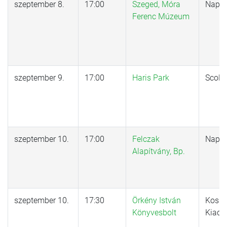
szeptember 8.
17:00
Szeged, Móra
Nap K
Ferenc Múzeum
szeptember 9.
17:00
Haris Park
Scola
szeptember 10.
17:00
Felczak
Nap K
Alapítvány, Bp.
szeptember 10.
17:30
Örkény István
Kossu
Könyvesbolt
Kiadó