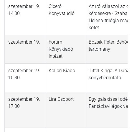
szeptember 19.
Ciceró
Az író válaszol az ol
14:00
Könyvstúdió
kérdésekre - Szabad
Helena-trilógia máso
kötet
szeptember 19.
Forum
Bozsik Péter: Behódo
Könyvkiadó
tartomány
Intézet
szeptember 19.
Kolibri Kiadó
Tittel Kinga: A Duna 
10:30
könyvbemutató
szeptember 19.
Líra Csoport
Egy galaxissal odébb
17:30
Fantáziavilágok val