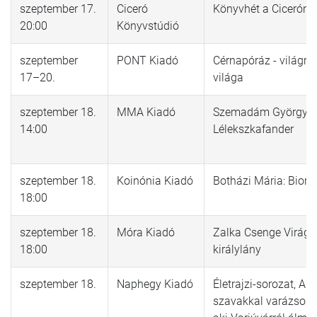
szeptember 17.
Ciceró
Könyvhét a Cicerón
20:00
Könyvstúdió
szeptember
PONT Kiadó
Cérnapóráz - világre
17–20.
világa
szeptember 18.
MMA Kiadó
Szemadám György:
14:00
Lélekszkafander
szeptember 18.
Koinónia Kiadó
Botházi Mária: Bioro
18:00
szeptember 18.
Móra Kiadó
Zalka Csenge Virág: 
18:00
királylány
szeptember 18.
Naphegy Kiadó
Életrajzi-sorozat, A l
szavakkal varázsolt, 