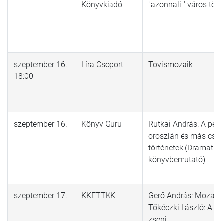
Könyvkiadó
"azonnali " város tör
szeptember 16.
Líra Csoport
Tövismozaik
18:00
szeptember 16.
Könyv Guru
Rutkai András: A péce
oroszlán és más csa
történetek (Dramatizá
könyvbemutató)
szeptember 17.
KKETTKK
Gerő András: Mozaik
Tőkéczki László: A 
zseni