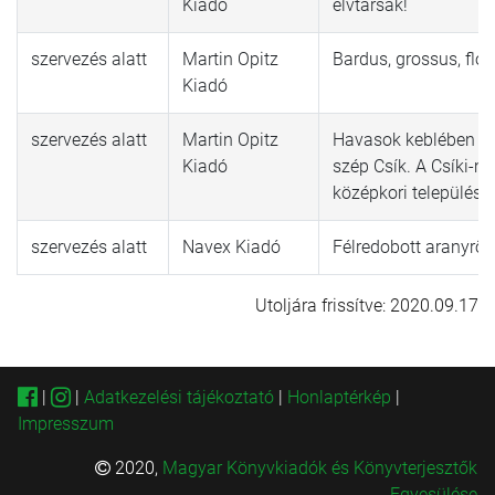
Kiadó
elvtársak!
szervezés alatt
Martin Opitz
Bardus, grossus, flo
Kiadó
szervezés alatt
Martin Opitz
Havasok keblében re
Kiadó
szép Csík. A Csíki-
középkori települést
szervezés alatt
Navex Kiadó
Félredobott aranyrö
Utoljára frissítve: 2020.09.17
|
|
Adatkezelési tájékoztató
|
Honlaptérkép
|
Impresszum
2020,
Magyar Könyvkiadók és Könyvterjesztők
Egyesülése