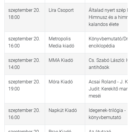
szeptember 20.
Líra Csoport
Általad nyert szép ha
18:00
Himnusz és a himnu
kalandos élete
szeptember 20.
Metropolis
Könyvbemutató/Drá
16:00
Media kiadó
enciklopédia
szeptember 20.
MMA Kiadó
Cs. Szabó László: H
14:00
antihősök
szeptember 20.
Móra Kiadó
Acsai Roland - J. Ko
19:00
Judit: Kerekítő manó
meséi
szeptember 20.
Napkút Kiadó
Idegenek-trilógia -
16:00
könyvbemutató
szeptember 20.
Prae Kiadó
Az átutazó