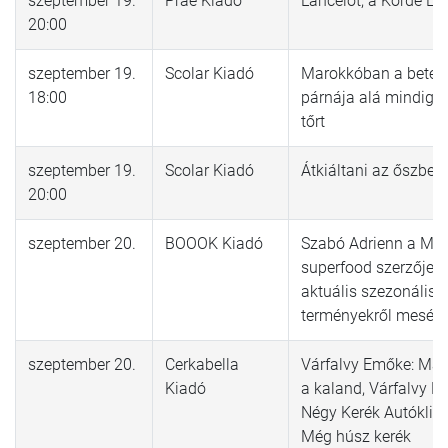
szeptember 19.
Prae Kiadó
Lancelot, a Kordé Lo
20:00
szeptember 19.
Scolar Kiadó
Marokkóban a beteg
18:00
párnája alá mindig t
tőrt
szeptember 19.
Scolar Kiadó
Átkiáltani az őszbe
20:00
szeptember 20.
BOOOK Kiadó
Szabó Adrienn a Ma
superfood szerzője a
aktuális szezonális
terményekről mesél
szeptember 20.
Cerkabella
Várfalvy Emőke: Mac
Kiadó
a kaland, Várfalvy E
Négy Kerék Autóklini
Még húsz kerék