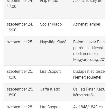
szeptember 24.
Nap Kiadó
A szavak súlyáról
17:00
szeptember 24.
Scolar Kiadó
Átmeneti ember
19:00
szeptember 25.
Napvilág Kiadó
Bajomi-Lázár Péter: 
patrónusi–kliensi
médiarendszer.
Magyarország, 201
szeptember 25.
Líra Csoport
Budapest építészete 
18:00
kiemelt épülettel
szeptember 25.
Jaffa Kiadó
Csillag Péter: Kapufá
18:00
kényszerítők
szeptember 28.
Líra Csoport
Az 1848/1849-es