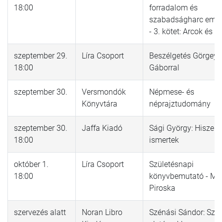
18:00
forradalom és
szabadságharc emlé
- 3. kötet: Arcok és s
szeptember 29.
Líra Csoport
Beszélgetés Görgey
18:00
Gáborral
szeptember 30.
Versmondók
Népmese- és
Könyvtára
néprajztudomány
szeptember 30.
Jaffa Kiadó
Sági György: Hiszen t
18:00
ismertek
október 1.
Líra Csoport
Születésnapi
18:00
könyvbemutató - Mo
Piroska
szervezés alatt
Noran Libro
Szénási Sándor: Sza