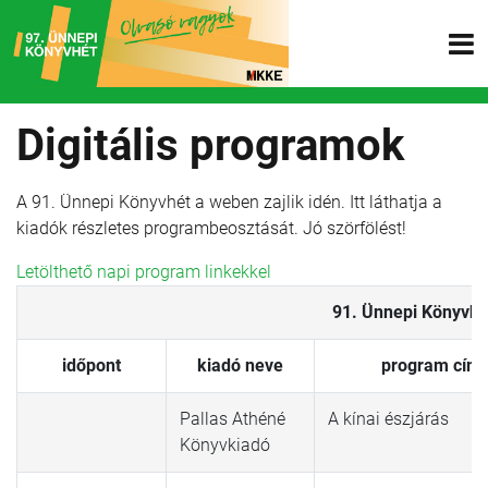
Digitális programok
A 91. Ünnepi Könyvhét a weben zajlik idén. Itt láthatja a
kiadók részletes programbeosztását. Jó szörfölést!
Letölthető napi program linkekkel
91. Ünnepi Könyvhét
időpont
kiadó neve
program cím
Pallas Athéné
A kínai észjárás
Könyvkiadó