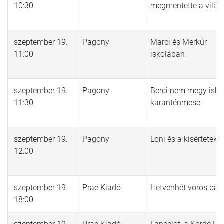
10:30
megmentette a világ
szeptember 19.
Pagony
Marci és Merkúr – Űr
11:00
iskolában
szeptember 19.
Pagony
Berci nem megy isko
11:30
karanténmese
szeptember 19.
Pagony
Loni és a kísértetek
12:00
szeptember 19.
Prae Kiadó
Hetvenhét vörös bár
18:00