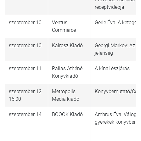
receptvideója
szeptember 10.
Ventus
Gerle Éva: A ketogén
Commerce
szeptember 10.
Kairosz Kiadó
Georgi Markov: Az O
jelenség
szeptember 11.
Pallas Athéné
A kínai észjárás
Könyvkiadó
szeptember 12.
Metropolis
Könyvbemutató/Csill
16:00
Media kiadó
szeptember 14.
BOOOK Kiadó
Ambrus Éva: Váloga
gyerekek könyvbemu