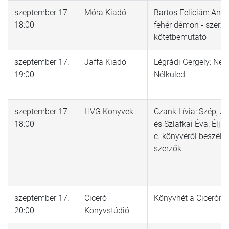
szeptember 17.
Móra Kiadó
Bartos Felicián: Andr
18:00
fehér démon - szerző
kötetbemutató
szeptember 17.
Jaffa Kiadó
Légrádi Gergely: Nél
19:00
Nélküled
szeptember 17.
HVG Könyvek
Czank Lívia: Szép, zá
18:00
és Szlafkai Éva: Élj k
c. könyvéről beszélg
szerzők
szeptember 17.
Ciceró
Könyvhét a Cicerón
20:00
Könyvstúdió