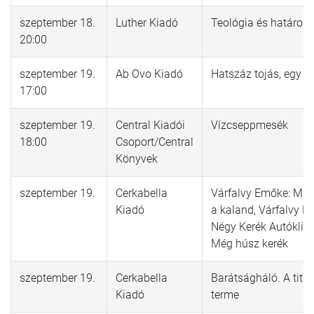
szeptember 18.
Luther Kiadó
Teológia és határok
20:00
szeptember 19.
Ab Ovo Kiadó
Hatszáz tojás, egy s
17:00
szeptember 19.
Central Kiadói
Vízcseppmesék
18:00
Csoport/Central
Könyvek
szeptember 19.
Cerkabella
Várfalvy Emőke: Mac
Kiadó
a kaland, Várfalvy E
Négy Kerék Autóklini
Még húsz kerék
szeptember 19.
Cerkabella
Barátságháló. A titk
Kiadó
terme