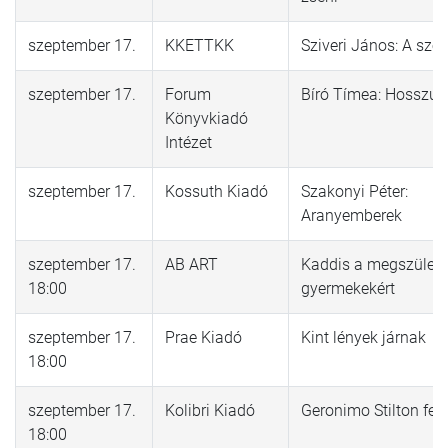
szeptember 17.
KKETTKK
Sziveri János: A szé
szeptember 17.
Forum
Bíró Tímea: Hosszú
Könyvkiadó
Intézet
szeptember 17.
Kossuth Kiadó
Szakonyi Péter:
Aranyemberek
szeptember 17.
AB ART
Kaddis a megszülete
18:00
gyermekekért
szeptember 17.
Prae Kiadó
Kint lények járnak
18:00
szeptember 17.
Kolibri Kiadó
Geronimo Stilton fel
18:00