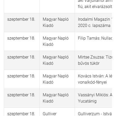
aki Varjúvárról álmod
fiú, akit elvarázsolt 
szeptember 18.
Magyar Napló
Irodalmi Magazin 19
Kiadó
2020 c. lapszáma
szeptember 18.
Magyar Napló
Filip Tamás: Nulladi
Kiadó
szeptember 18.
Magyar Napló
Mirtse Zsuzsa: Tize
Kiadó
bűvös tükör
szeptember 18.
Magyar Napló
Kovács István: A lét
Kiadó
vonalkód-fényei
szeptember 18.
Magyar Napló
Vassányi Miklós: Ala
Kiadó
Yucatánig
szeptember 18.
Gulliver
Gulliverzum - István, 