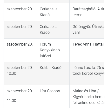
szeptember 20.
Cerkabella
Barátságháló. A titk
Kiadó
terme
szeptember 20.
Cerkabella
Göröngyös Úti iskola
Kiadó
van!
szeptember 20.
Forum
Terék Anna: Háttal 
Könyvkiadó
Intézet
szeptember 20.
Kolibri Kiadó
Lőrinc László: 25 szel
10:30
török korból könyvb
szeptember 20.
Líra Csoport
Malac és Liba /
Kígyóuborka bemuta
11:00
fél-online dedikálás