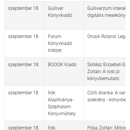
szeptember 18.
Gulliver
Gulliverzum interaktí
Könyvkiadó
digitális mesekönyv
szeptember 18.
Forum
Orcsik Roland: Legal
Könyvkiadó
Intézet
szeptember 18.
BOOOK Kiadó
Soltész Erzsébet-Ga
Zoltán: A rost jó
könyvbemutató
szeptember 18.
Írók
Czilli Aranka: A vará
Alapítványa-
szekrény - könyvbem
Széphalom
Könyvműhely
szeptember 18.
Írók
Pósa Zoltán: Mítosz