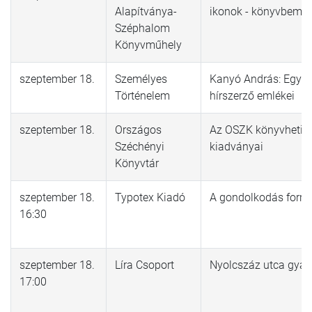
Alapítványa-
ikonok - könyvbemut
Széphalom
Könyvműhely
szeptember 18.
Személyes
Kanyó András: Egy ki
Történelem
hírszerző emlékei
szeptember 18.
Országos
Az OSZK könyvheti
Széchényi
kiadványai
Könyvtár
szeptember 18.
Typotex Kiadó
A gondolkodás forr
16:30
szeptember 18.
Líra Csoport
Nyolcszáz utca gyal
17:00