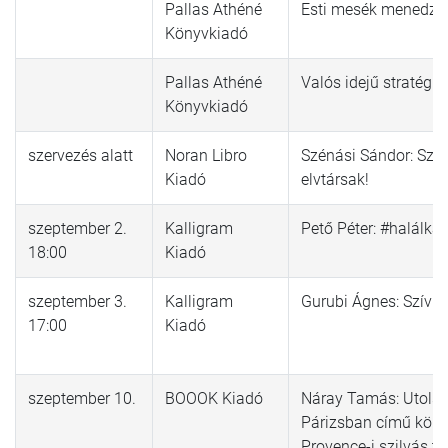
Pallas Athéné
Esti mesék menedzs
Könyvkiadó
Pallas Athéné
Valós idejű stratégia
Könyvkiadó
szervezés alatt
Noran Libro
Szénási Sándor: Sza
Kiadó
elvtársak!
szeptember 2.
Kalligram
Pető Péter: #halálka
18:00
Kiadó
szeptember 3.
Kalligram
Gurubi Ágnes: Szív u
17:00
Kiadó
szeptember 10.
BOOOK Kiadó
Náray Tamás: Utolsó
Párizsban című köny
Provence-i szilvás to