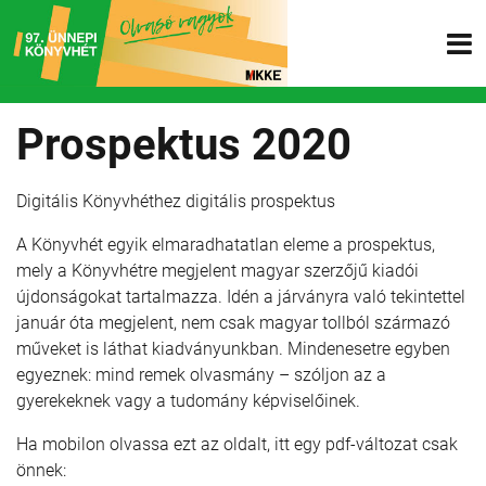
Prospektus 2020
Digitális Könyvhéthez digitális prospektus
A Könyvhét egyik elmaradhatatlan eleme a prospektus,
mely a Könyvhétre megjelent magyar szerzőjű kiadói
újdonságokat tartalmazza. Idén a járványra való tekintettel
január óta megjelent, nem csak magyar tollból származó
műveket is láthat kiadványunkban. Mindenesetre egyben
egyeznek: mind remek olvasmány – szóljon az a
gyerekeknek vagy a tudomány képviselőinek.
Ha mobilon olvassa ezt az oldalt, itt egy pdf-változat csak
önnek: