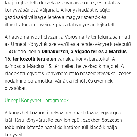
tagjai újból felfedezzék az olvasás örö­­mét, és tudatos
könyvvásárlóvá váljanak. A könyvkiadást is sújtó
gazdasági vá­lság ellenére a magyar szerzők és
illusztrátorok műveinek piaca látványosan fejlődött.
A hagyományos helyszín, a Vörösmarty tér felújítása miatt
az Ünnepi Könyvhét szervezői és a rendezvényre kitelepülő
168 kiadó idén a
Dunakorzón, a Vigadó tér és a Március
15. tér közötti területen
várják a könyvbarátokat. A
színpad a Március 15. tér mellett helyezkedik majd el. A
kiadók fél-egyórás könyvbemutató beszélgetésekkel, zenés
irodalmi programokkal várják a felnőtt és gyermek
olvasókat.
Ünnepi Könyvhét - programok
A könyvhét központi helyszínén másfélszáz, egységes
kiállítású könyvárusító pavilon épül, ezekben összesen
több mint kétszáz hazai és határon túli kiadó kínálja
könyveit.