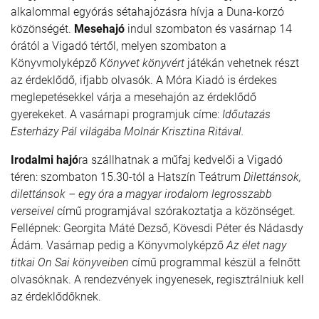
alkalommal egyórás sétahajózásra hívja a Duna-korzó
közönségét.
Mesehajó
indul szombaton és vasárnap 14
órától a Vigadó tértől, melyen szombaton a
Könyvmolyképző
Könyvet könyvért
játékán vehetnek részt
az érdeklődő, ifjabb olvasók. A Móra Kiadó is érdekes
meglepetésekkel várja a mesehajón az érdeklődő
gyerekeket. A vasárnapi programjuk címe:
Időutazás
Esterházy Pál világába Molnár Krisztina Ritával.
Irodalmi hajó
ra szállhatnak a műfaj kedvelői a Vigadó
téren: szombaton 15.30-tól a Hatszín Teátrum
Dilettánsok,
dilettánsok – egy óra a magyar irodalom legrosszabb
verseivel
című programjával szórakoztatja a közönséget.
Fellépnek: Georgita Máté Dezső, Kövesdi Péter és Nádasdy
Ádám. Vasárnap pedig a Könyvmolyképző
Az élet nagy
titkai On Sai könyveiben
című programmal készül a felnőtt
olvasóknak. A rendezvények ingyenesek, regisztrálniuk kell
az érdeklődőknek.