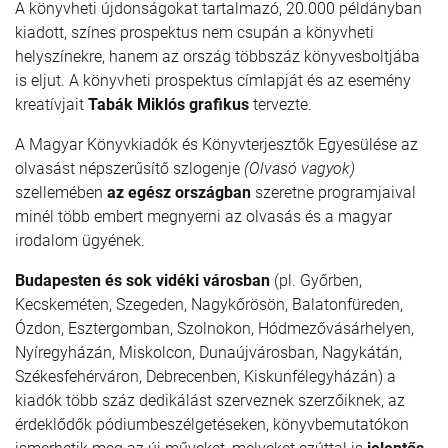
A könyvheti újdonságokat tartalmazó, 20.000 példányban
kiadott, színes prospektus nem csupán a könyvheti
helyszínekre, hanem az ország többszáz könyvesboltjába
is eljut. A könyvheti prospektus címlapját és az esemény
kreatívjait
Tabák Miklós grafikus
tervezte.
A Magyar Könyvkiadók és Könyvterjesztők Egyesülése az
olvasást népszerűsítő szlogenje
(Olvasó vagyok)
szellemében
az egész országban
szeretne programjaival
minél több embert megnyerni az olvasás és a magyar
irodalom ügyének.
Budapesten és sok vidéki városban
(pl. Győrben,
Kecskeméten, Szegeden, Nagykőrösön, Balatonfüreden,
Ózdon, Esztergomban, Szolnokon, Hódmezővásárhelyen,
Nyíregyházán, Miskolcon, Dunaújvárosban, Nagykátán,
Székesfehérváron, Debrecenben, Kiskunfélegyházán) a
kiadók több száz dedikálást szerveznek szerzőiknek, az
érdeklődők pódiumbeszélgetéseken, könyvbemutatókon