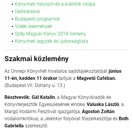
Könyvheti helyszín és a kiállítók listája
Dedikálások
Budapesti programok
Vidéki események
Szép Magyar Könyv 2018 Verseny
Könyvheti jegyzék és újdonságlista
Szakmai közlemény
Az Ünnepi Könyvhét hivatalos sajtótájékoztatóját
június
11-én, kedden 11 órakor
tartjuk a
Magvető Caféban.
(Budapest VII. Dohány u. 13.)
Résztvevők: Gál Katalin
, a Magyar Könyvkiadók és
Könyvterjesztők Egyesülésének elnöke,
Valuska László
, a
Margó Irodalmi Fesztivál igazgatója,
Ágoston Zoltán
irodalomkritikus, a
Jelenkor
folyóirat főszerkesztője és
Both
Gabriella
szerkesztő.