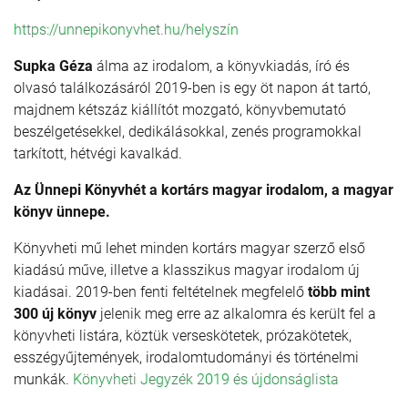
https://unnepikonyvhet.hu/helyszín
Supka Géza
álma az irodalom, a könyvkiadás, író és
olvasó találkozásáról 2019-ben is egy öt napon át tartó,
majdnem kétszáz kiállítót mozgató, könyvbemutató
beszélgetésekkel, dedikálásokkal, zenés programokkal
tarkított, hétvégi kavalkád.
Az Ünnepi Könyvhét a kortárs magyar irodalom, a magyar
könyv ünnepe.
Könyvheti mű lehet minden kortárs magyar szerző első
kiadású műve, illetve a klasszikus magyar irodalom új
kiadásai. 2019-ben fenti feltételnek megfelelő
több mint
300 új könyv
jelenik meg erre az alkalomra és került fel a
könyvheti listára, köztük verseskötetek, prózakötetek,
esszégyűjtemények, irodalomtudományi és történelmi
munkák.
Könyvheti Jegyzék 2019 és újdonságlista