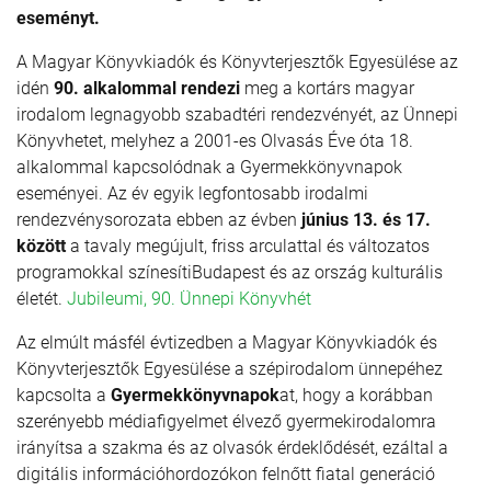
eseményt.
A Magyar Könyvkiadók és Könyvterjesztők Egyesülése az
idén
90. alkalommal rendezi
meg a kortárs magyar
irodalom legnagyobb szabadtéri rendezvényét, az Ünnepi
Könyvhetet, melyhez a 2001-es Olvasás Éve óta 18.
alkalommal kapcsolódnak a Gyermekkönyvnapok
eseményei. Az év egyik legfontosabb irodalmi
rendezvénysorozata ebben az évben
június 13. és 17.
között
a tavaly megújult, friss arculattal és változatos
programokkal színesítiBudapest és az ország kulturális
életét.
Jubileumi, 90. Ünnepi Könyvhét
Az elmúlt másfél évtizedben a Magyar Könyvkiadók és
Könyvterjesztők Egyesülése a szépirodalom ünnepéhez
kapcsolta a
Gyermekkönyvnapok
at, hogy a korábban
szerényebb médiafigyelmet élvező gyermekirodalomra
irányítsa a szakma és az olvasók érdeklődését, ezáltal a
digitális információ­hordozókon felnőtt fiatal generáció