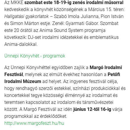
Az MKKE
szombat este 18-19-ig zenés irodalmi műsorral
kedveskedik a könyvhét közönségének a Március 15. téren:
Hallgatási gyakorlatok
– Szabó Imola Julianna, Pion István
és Simon Márton estje. Zenél: Gyarmati Gábor. Szombat
este 20 órától az Anima Sound System programja
következik: DJ-set irodalmi idézetekkel és emblematikus
Anima-dalokkal.
Ünnepi Könyvhét - programok
Az Ünnepi Könyvhéttel egyidőben zajlik a
Margó Irodalmi
Fesztivál
, melynek az elmúlt évekhez hasonlóan a
Petőfi
Irodalmi Múzeum
ad helyet. Az ingyenes fesztivál célja,
hogy rendhagyó szerzői estekkel, színházi produkciókkal és
koncertekkel tegye közösségi élménnyé az irodalmat és
teremtsen kapcsolatot az irodalom és társművészetei
között. A Margó Fesztivál az idén
június 12-től 16-ig
várja
programokkal az érdeklődőket.
http://www.margofeszt.hu/hu