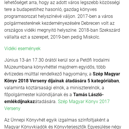
lehetőséget arra, hogy az adott város legszebb közösségi
tere a budapestihez hasonló, gazdag könyves
programsorozat helyszínévé váljon. 2017-ben a város
polgármesterének kezdeményezésére Debrecen volt az
országos vidéki megnyitó helyszíne. 2018-ban Szekszárd
vállalta ezt a szerepet, 2019-ben pedig Miskolc.
Vidéki események
Június 13-án 17.30 órától kerül sor a Petőfi Irodalmi
Múzeumbana könyvhéttel majdnem egyidős, több
évtizedes múlttal rendelkező hagyomány, a
Szép Magyar
Könyv 2018 Verseny díjainak átadására 5 kategóriában
,
valaminta köztársasági elnök, a miniszterelnök, a
főpolgármester különdíjának és a
Tamás László-
emlékdíjnakaz
átadására.
Szép Magyar Könyv 2017
Verseny
Az Ünnepi Könyvhét egyik izgalmas színfoltjaként a
Magyar Könyvkiadók és Könyvterjesztők Egyesülése négy