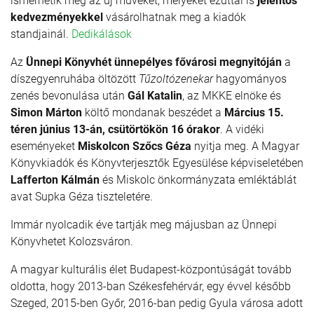
ismerhetik meg az új műveket, melyeket ezúttal is
jelentős
kedvezményekkel
vásárolhatnak meg a kiadók
standjainál.
Dedikálások
Az
Ünnepi Könyvhét ünnepélyes fővárosi megnyitóján
a
díszegyen­ruhába öltözött
Tűzoltózenekar
hagyományos
zenés bevonulása után
Gál Katalin
, az MKKE elnöke és
Simon Márton
költő mondanak beszédet a
Március 15.
téren június 13-án, csütörtökön 16 órakor
. A vidéki
eseményeket
Miskolcon Szőcs Géza
nyitja meg. A Magyar
Könyvkiadók és Könyvterjesztők Egyesülése képviseletében
Lafferton Kálmán
és Miskolc önkormányzata emléktáblát
avat Supka Géza tiszteletére.
Immár nyolcadik éve tartják meg májusban az Ünnepi
Könyvhetet Kolozsváron.
A magyar kulturális élet Budapest-központúságát tovább
oldotta, hogy 2013-ban Székesfehérvár, egy évvel később
Szeged, 2015-ben Győr, 2016-ban pedig Gyula városa adott