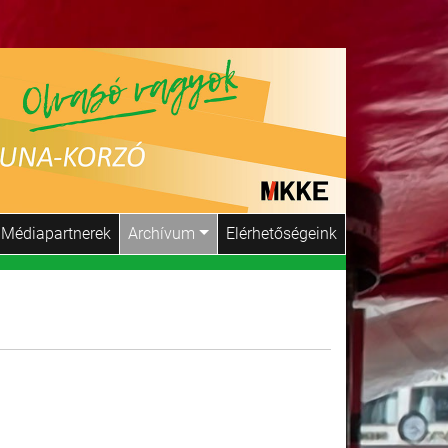
Médiapartnerek
Archívum
Elérhetőségeink