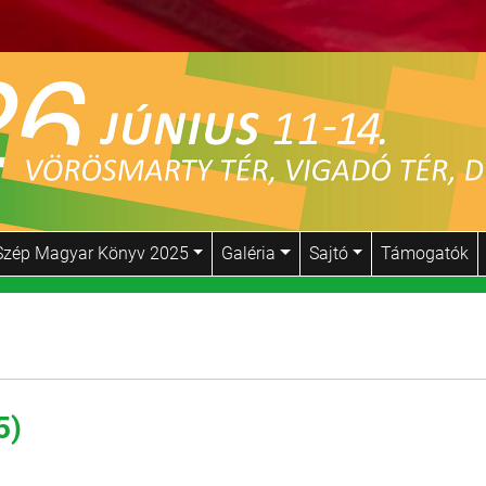
Szép Magyar Könyv 2025
Galéria
Sajtó
Támogatók
5)