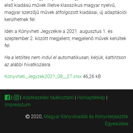
első kiadású művek illetve klasszikus magyar nyelvű,
magyar szerzőjű művek átfolgozott kiadásai, új adaptációi
kerülhetnek fel.
Idén a Könyvheti Jegyzékre a 2021. augusztus 1. és
szeptember 2. között megjelent, megjelenő művek kerültek
fel.
Ha a letöltés nem indul el automatikusan, kérjük, kattintson
az alábbi hivatkozásra.
Konyvheti_Jegyzek2021_08__27.xlsx
46,26 kB
|
|
Adatkezelési tájékoztató
|
Honlaptérkép
|
Impresszum
2020,
Magyar Könyvkiadók és Könyvterjesztők
Egyesülése