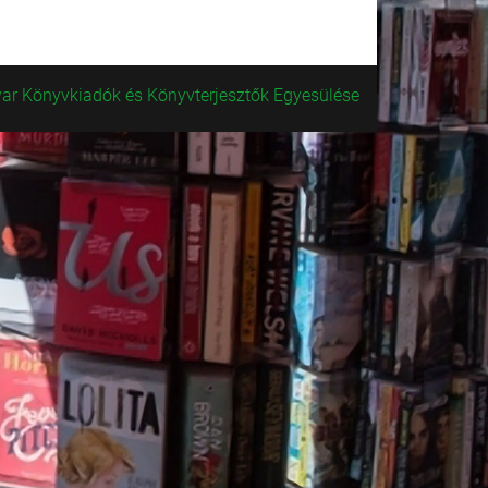
ar Könyvkiadók és Könyvterjesztők Egyesülése