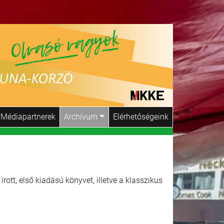
Médiapartnerek
Archívum
Elérhetőségeink
rott, első kiadású könyvet, illetve a klasszikus