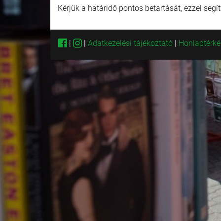
Kérjük a határidő pontos betartását, ezzel segít
|
|
Adatkezelési tájékoztató
|
Honlaptérk