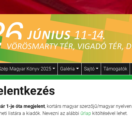
Szép Magyar Könyv 2025
Galéria
Sajtó
Támogatók
jelentkezés
ár 1-je óta megjelent
, kortárs magyar szerzőjű/magyar nyelven í
ti listára a kiadók. Nevezni az alábbi
űrlap
kitöltésével lehet.