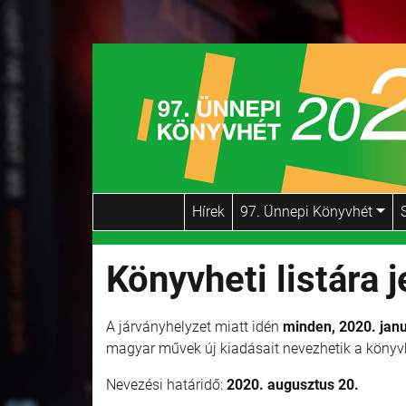
Hírek
97. Ünnepi Könyvhét
Könyvheti listára 
A járványhelyzet miatt idén
minden, 2020. janu
magyar művek új kiadásait nevezhetik a könyvhe
Nevezési határidő:
2020. augusztus 20.