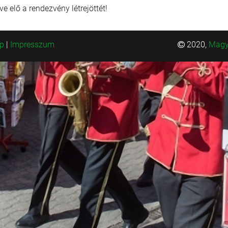
ve elő a rendezvény létrejöttét!
ép
|
Impresszum
2020,
Magy